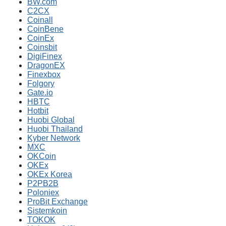
BW.com
C2CX
Coinall
CoinBene
CoinEx
Coinsbit
DigiFinex
DragonEX
Finexbox
Folgory
Gate.io
HBTC
Hotbit
Huobi Global
Huobi Thailand
Kyber Network
MXC
OKCoin
OKEx
OKEx Korea
P2PB2B
Poloniex
ProBit Exchange
Sistemkoin
TOKOK