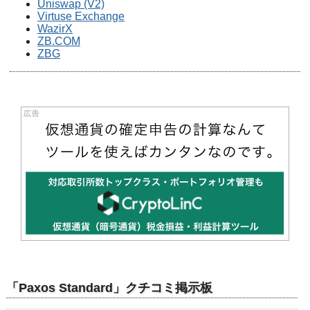
Uniswap (V2)
Virtuse Exchange
WazirX
ZB.COM
ZBG
「Paxos Standard」クチコミ掲示板