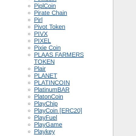
PiplCoin
Pirate Chain
Pirl
Pivot Token
PIVX
PIXEL
Pixie Coin
PLAAS FARMERS
TOKEN
Plair
PLANET
PLATINCOIN
PlatinumBAR
PlatonCoin
PlayChip
PlayCoin [ERC20]
PlayFuel
PlayGame
Playkey