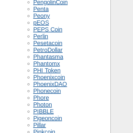
PengolinCoin
Penta
Peony
pEOS
PEPS Coin
Perlin
Pesetacoin
PetroDollar
Phantasma
Phantomx
PHI Token
Phoenixcoin
PhoenixDAO
Phonecoin
Phore
Photon
PIBBLE
Pigeoncoin
Pillar
Pinkcoin