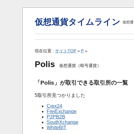
仮想通貨タイムライン
仮想通
現在位置 :
サイトTOP
»
P
»
Polis
仮想通貨（暗号通貨）
「Polis」が取引できる取引所の一覧
5取引所見つかりました
Crex24
FreiExchange
P2PB2B
SouthXchange
WhiteBIT