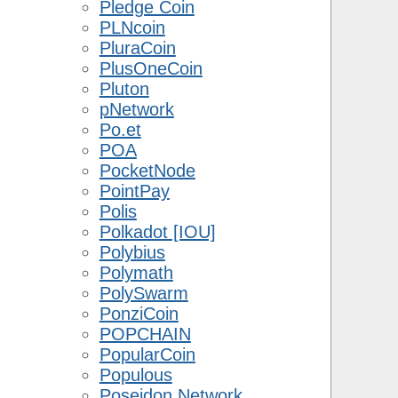
Pledge Coin
PLNcoin
PluraCoin
PlusOneCoin
Pluton
pNetwork
Po.et
POA
PocketNode
PointPay
Polis
Polkadot [IOU]
Polybius
Polymath
PolySwarm
PonziCoin
POPCHAIN
PopularCoin
Populous
Poseidon Network