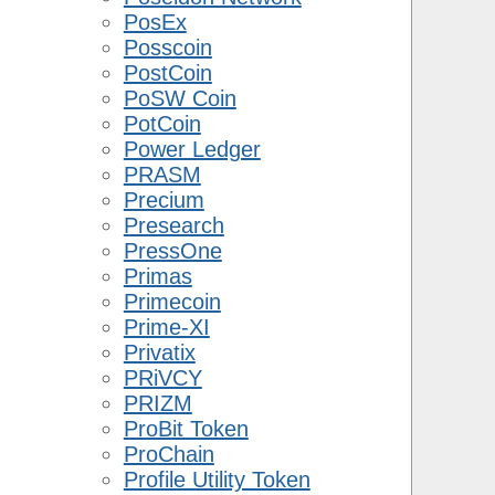
PosEx
Posscoin
PostCoin
PoSW Coin
PotCoin
Power Ledger
PRASM
Precium
Presearch
PressOne
Primas
Primecoin
Prime-XI
Privatix
PRiVCY
PRIZM
ProBit Token
ProChain
Profile Utility Token