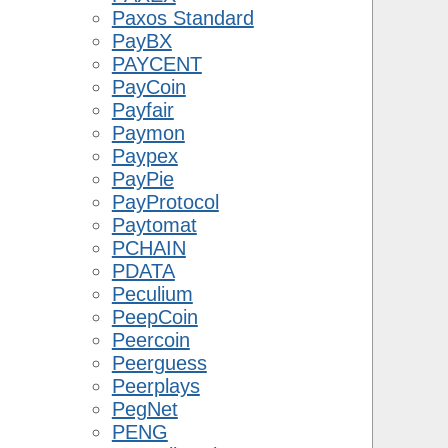
Paxos Standard
PayBX
PAYCENT
PayCoin
Payfair
Paymon
Paypex
PayPie
PayProtocol
Paytomat
PCHAIN
PDATA
Peculium
PeepCoin
Peercoin
Peerguess
Peerplays
PegNet
PENG