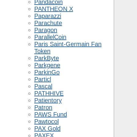
Pandacoin
PANTHEON X
Paparazzi
Parachute
Paragon
ParallelCoin
Paris Saint-Germain Fan
Token
ParkByte
Parkgene
ParkinGo
Particl
Pascal
PATHHIVE
Patientory
Patron
PAWS Fund
Pawtocol
PAX Gold
PAXEX